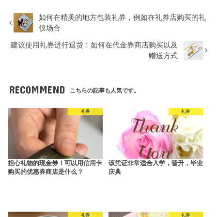
如何在精美的地方包装礼券，例如在礼券店购买的礼
仪场合
建议使用礼券进行退货！如何在代金券商店购买以及
赠送方式
RECOMMEND
こちらの記事も人気です。
礼券
礼券
担心礼物的现金券！可以用信用卡
该凭证非常适合入学，晋升，毕业
购买的优惠券商店是什么？
庆典
礼券
礼券